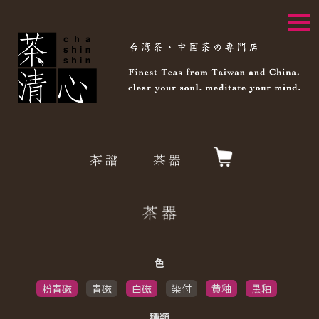
togg
navi
色
粉青磁
青磁
白磁
染付
黄釉
黒釉
種類