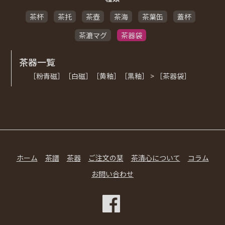
茶杯
茶托
茶壺
茶海
茶葉缶
蓋杯
茶漉マグ
茶器袋
茶器一覧
［粉青磁］［白磁］［黄釉］［黒釉］ > ［茶器袋］
ホーム
茶譜
茶器
ご注文の栞
茶清心について
コラム
お問い合わせ