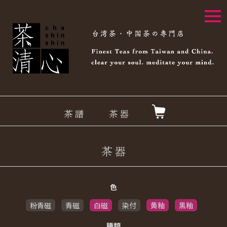
togg
navi
色
粉青磁
青磁
白磁
染付
黄釉
黒釉
種類