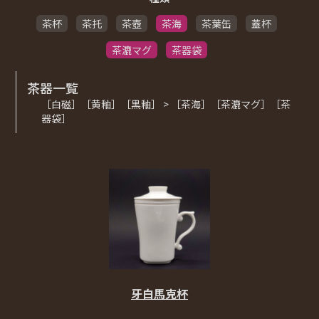
茶杯
茶托
茶壺
茶海
茶葉缶
蓋杯
茶漉マグ
茶器袋
茶器一覧
［白磁］［黄釉］［黒釉］ > ［茶海］［茶漉マグ］［茶
器袋］
牙白馬克杯