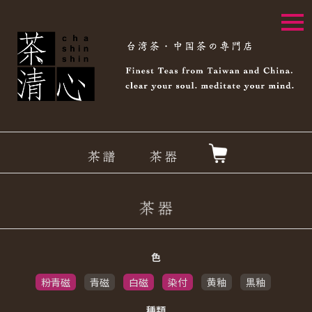
togg
navi
色
粉青磁
青磁
白磁
染付
黄釉
黒釉
種類