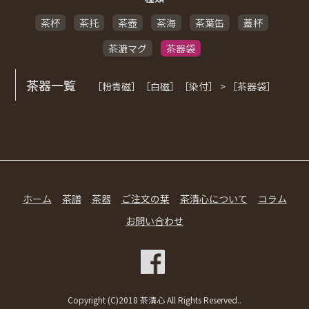
茶杯
茶托
茶壺
茶海
茶葉缶
蓋杯
茶漉マグ
茶器袋
茶器一覧
［粉青磁］［白磁］［染付］ > ［茶器袋］
ホーム
茶譜
茶器
ご注文の栞
茶清心について
コラム
お問い合わせ
Copyright (C)2018 茶清心 All Rights Reserved..