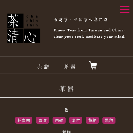
togg
navi
色
粉青磁
青磁
白磁
染付
黄釉
黒釉
種類