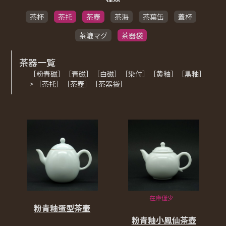
茶杯
茶托
茶壺
茶海
茶葉缶
蓋杯
茶漉マグ
茶器袋
茶器一覧
［粉青磁］［青磁］［白磁］［染付］［黄釉］［黒釉］
> ［茶托］［茶壺］［茶器袋］
在庫僅少
粉青釉蛋型茶壷
粉青釉小鳳仙茶壺