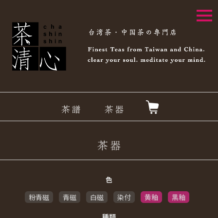
togg
navi
色
粉青磁
青磁
白磁
染付
黄釉
黒釉
種類