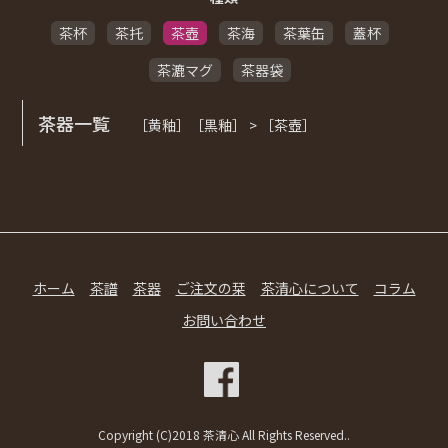
茶杯
茶托
茶壺
茶海
茶葉缶
蓋杯
茶漉マグ
茶器袋
茶器一覧
［黄釉］［黒釉］ > ［茶壺］
ホーム
茶譜
茶器
ご注文の栞
茶清心について
コラム
お問い合わせ
Copyright (C)2018 茶清心 All Rights Reserved..