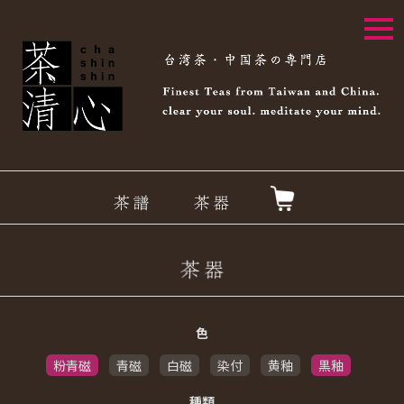
togg
navi
色
粉青磁
青磁
白磁
染付
黄釉
黒釉
種類