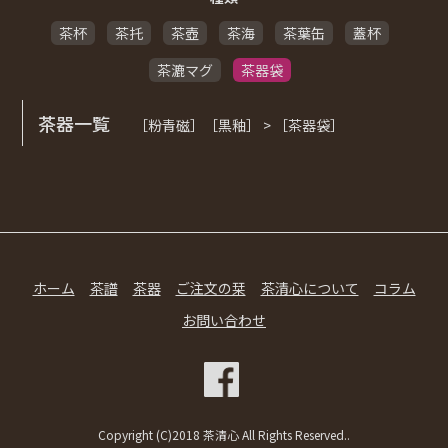
茶杯
茶托
茶壺
茶海
茶葉缶
蓋杯
茶漉マグ
茶器袋
茶器一覧
［粉青磁］［黒釉］ > ［茶器袋］
ホーム
茶譜
茶器
ご注文の栞
茶清心について
コラム
お問い合わせ
Copyright (C)2018 茶清心 All Rights Reserved..