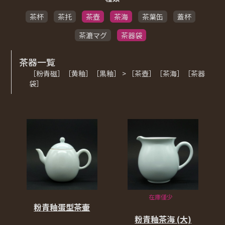
茶杯
茶托
茶壺
茶海
茶葉缶
蓋杯
茶漉マグ
茶器袋
茶器一覧
［粉青磁］［黄釉］［黒釉］ > ［茶壺］［茶海］［茶器
袋］
在庫僅少
粉青釉蛋型茶壷
粉青釉茶海 (大)