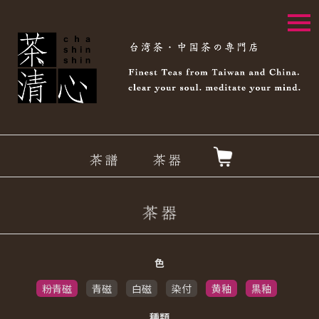
togg
navi
色
粉青磁
青磁
白磁
染付
黄釉
黒釉
種類