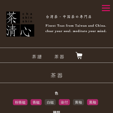
togg
navi
色
粉青磁
青磁
白磁
染付
黄釉
黒釉
種類