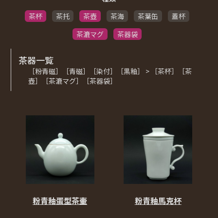
茶杯
茶托
茶壺
茶海
茶葉缶
蓋杯
茶漉マグ
茶器袋
茶器一覧
［粉青磁］［青磁］［染付］［黒釉］ > ［茶杯］［茶
壺］［茶漉マグ］［茶器袋］
粉青釉馬克杯
粉青釉蛋型茶壷