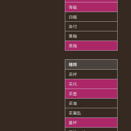
青磁
白磁
染付
黄釉
黒釉
種類
茶杯
茶托
茶壺
茶海
茶葉缶
蓋杯