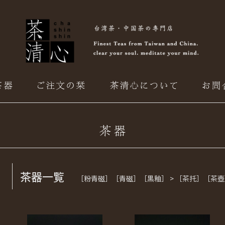
茶器一覧
［粉青磁］［青磁］［黒釉］ > ［茶托］［茶