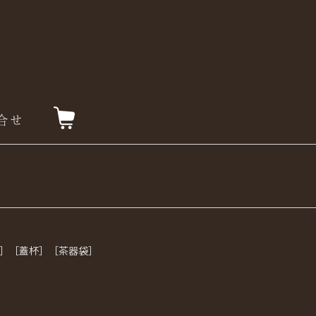
壺］［蓋杯］［茶器袋］