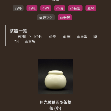
茶杯
茶托
茶壺
茶海
茶葉缶
蓋杯
茶漉マグ
茶器袋
茶器一覧
［黄釉］ > ［茶托］［茶壺］［茶海］［茶葉缶］［蓋
杯］［茶器袋］
無光黄釉圓型茶葉
缶 (小)