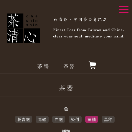
togg
navi
色
粉青磁
青磁
白磁
染付
黄釉
黒釉
種類