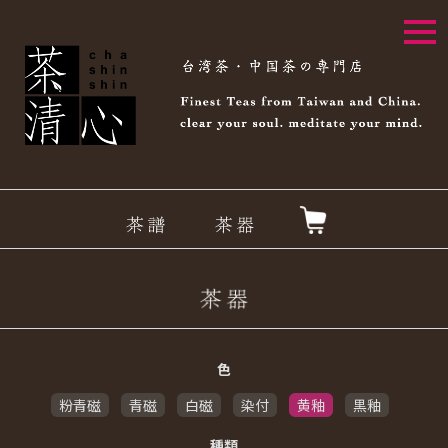
togg
navi
色
粉青磁
青磁
白磁
染付
黄釉
黒釉
種類