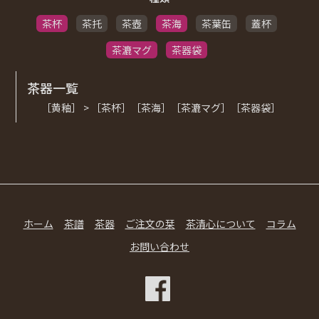
茶杯
茶托
茶壺
茶海
茶葉缶
蓋杯
茶漉マグ
茶器袋
茶器一覧
［黄釉］ > ［茶杯］［茶海］［茶漉マグ］［茶器袋］
ホーム
茶譜
茶器
ご注文の栞
茶清心について
コラム
お問い合わせ