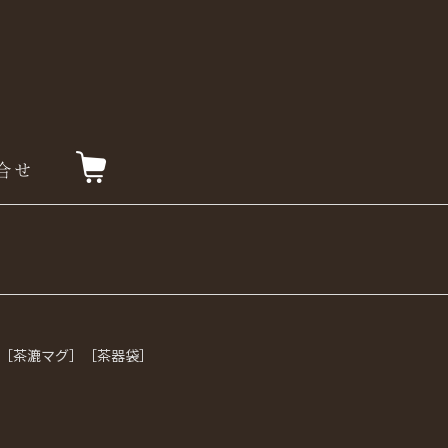
］［茶漉マグ］［茶器袋］