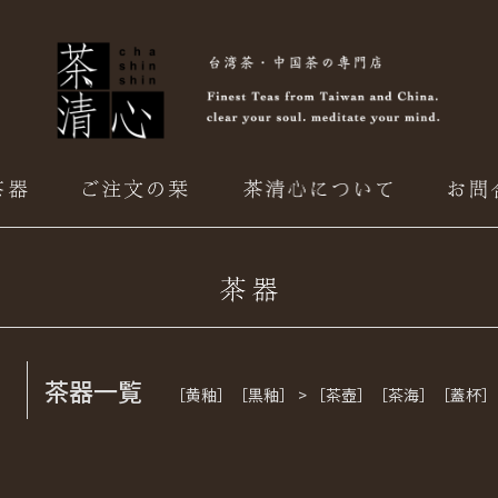
茶器一覧
［黄釉］［黒釉］ > ［茶壺］［茶海］［蓋杯