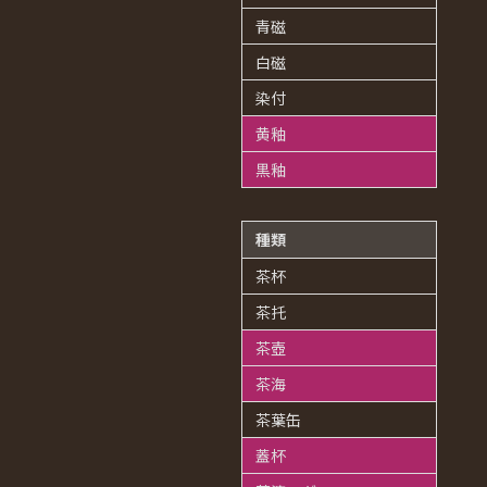
青磁
白磁
染付
黄釉
黒釉
種類
茶杯
茶托
茶壺
茶海
茶葉缶
蓋杯