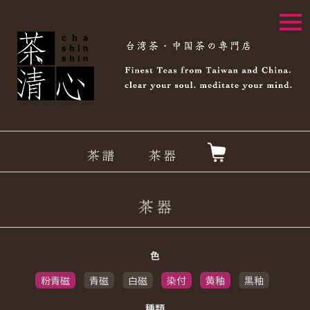
togg
navi
色
粉青磁
青磁
白磁
染付
黄釉
黒釉
種類