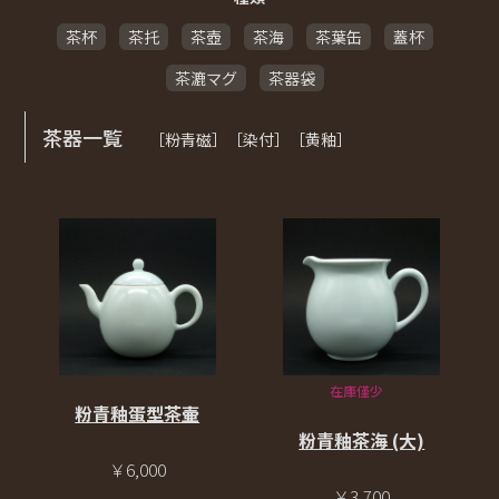
茶杯
茶托
茶壺
茶海
茶葉缶
蓋杯
茶漉マグ
茶器袋
茶器一覧
［粉青磁］［染付］［黄釉］
在庫僅少
粉青釉蛋型茶壷
粉青釉茶海 (大)
￥6,000
￥3,700