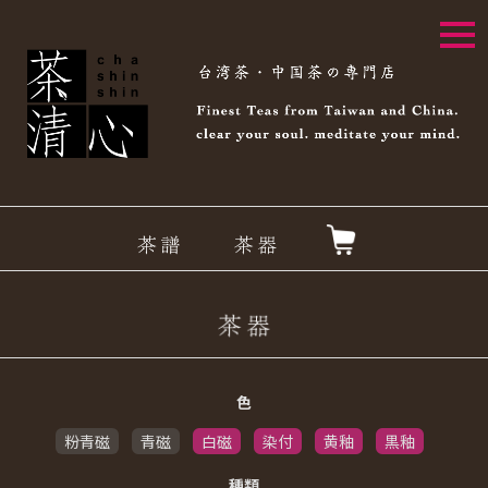
togg
navi
色
粉青磁
青磁
白磁
染付
黄釉
黒釉
種類