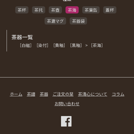
茶杯
茶托
茶壺
茶海
茶葉缶
蓋杯
茶漉マグ
茶器袋
茶器一覧
［白磁］［染付］［黄釉］［黒釉］ > ［茶海］
ホーム
茶譜
茶器
ご注文の栞
茶清心について
コラム
お問い合わせ