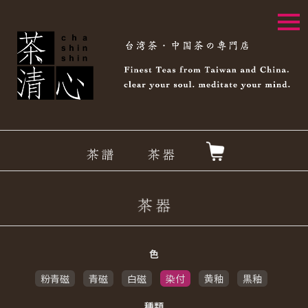
togg
navi
色
粉青磁
青磁
白磁
染付
黄釉
黒釉
種類