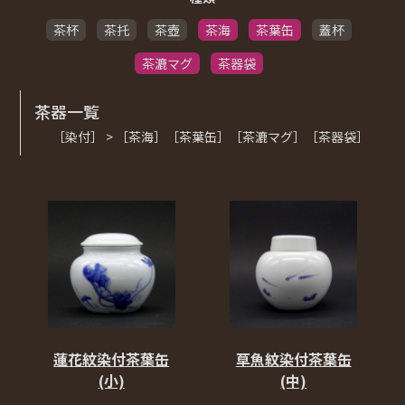
茶杯
茶托
茶壺
茶海
茶葉缶
蓋杯
茶漉マグ
茶器袋
茶器一覧
［染付］ > ［茶海］［茶葉缶］［茶漉マグ］［茶器袋］
蓮花紋染付茶葉缶
草魚紋染付茶葉缶
(小)
(中)