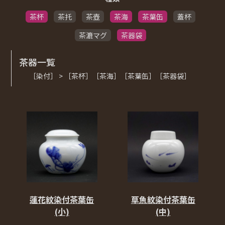
茶杯
茶托
茶壺
茶海
茶葉缶
蓋杯
茶漉マグ
茶器袋
茶器一覧
［染付］ > ［茶杯］［茶海］［茶葉缶］［茶器袋］
蓮花紋染付茶葉缶
草魚紋染付茶葉缶
(小)
(中)