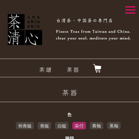
togg
navi
色
粉青磁
青磁
白磁
染付
黄釉
黒釉
種類