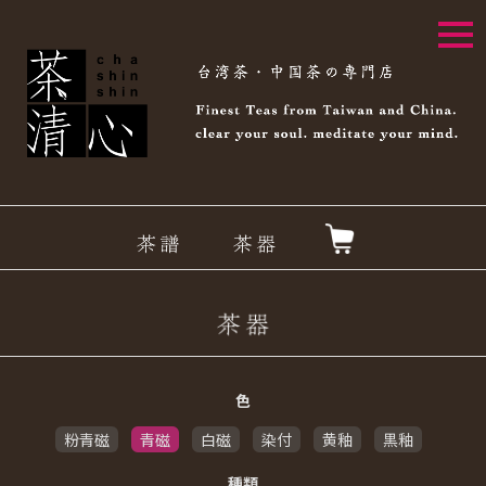
togg
navi
色
粉青磁
青磁
白磁
染付
黄釉
黒釉
種類