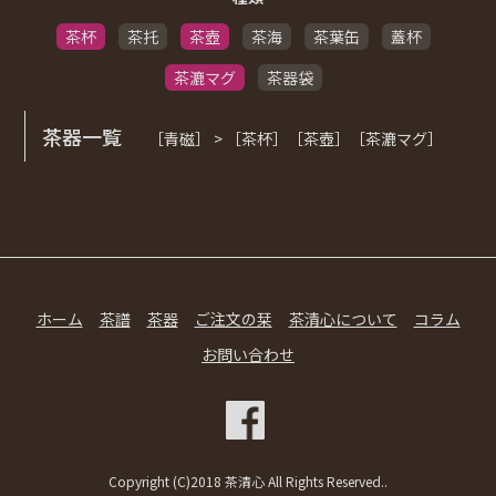
茶杯
茶托
茶壺
茶海
茶葉缶
蓋杯
茶漉マグ
茶器袋
茶器一覧
［青磁］ > ［茶杯］［茶壺］［茶漉マグ］
ホーム
茶譜
茶器
ご注文の栞
茶清心について
コラム
お問い合わせ
Copyright (C)2018 茶清心 All Rights Reserved..