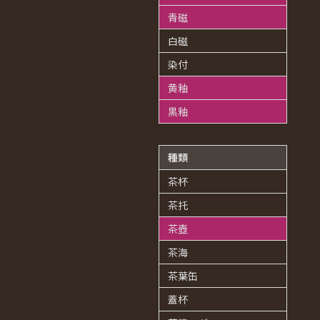
青磁
白磁
染付
黄釉
黒釉
種類
茶杯
茶托
茶壺
茶海
茶葉缶
蓋杯