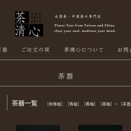
茶器一覧
［粉青磁］［青磁］［黄釉］［黒釉］ > ［茶