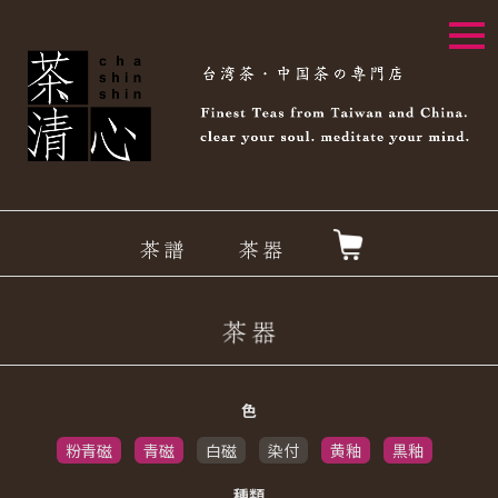
togg
navi
色
粉青磁
青磁
白磁
染付
黄釉
黒釉
種類