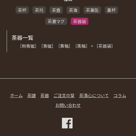
茶杯
茶托
茶壺
茶海
茶葉缶
蓋杯
茶漉マグ
茶器袋
茶器一覧
［粉青磁］［青磁］［黄釉］［黒釉］ > ［茶器袋］
ホーム
茶譜
茶器
ご注文の栞
茶清心について
コラム
お問い合わせ