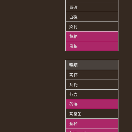
青磁
白磁
染付
黄釉
黒釉
種類
茶杯
茶托
茶壺
茶海
茶葉缶
蓋杯