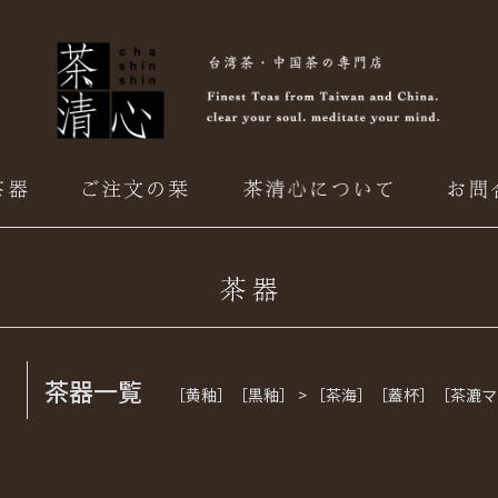
茶器一覧
［黄釉］［黒釉］ > ［茶海］［蓋杯］［茶漉