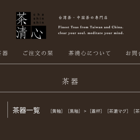
茶器一覧
［黄釉］［黒釉］ > ［蓋杯］［茶漉マグ］［