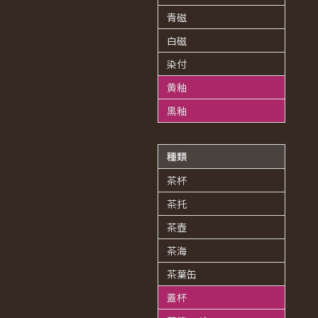
青磁
白磁
染付
黄釉
黒釉
種類
茶杯
茶托
茶壺
茶海
茶葉缶
蓋杯