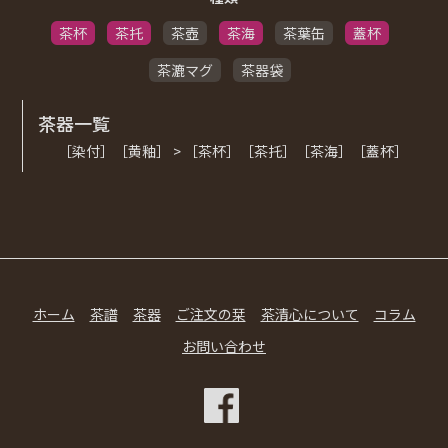
茶杯
茶托
茶壺
茶海
茶葉缶
蓋杯
茶漉マグ
茶器袋
茶器一覧
［染付］［黄釉］ > ［茶杯］［茶托］［茶海］［蓋杯］
ホーム
茶譜
茶器
ご注文の栞
茶清心について
コラム
お問い合わせ