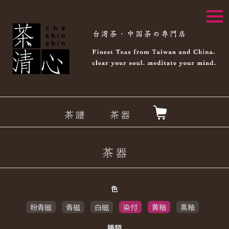
togg
navi
色
粉青磁
青磁
白磁
染付
黄釉
黒釉
種類