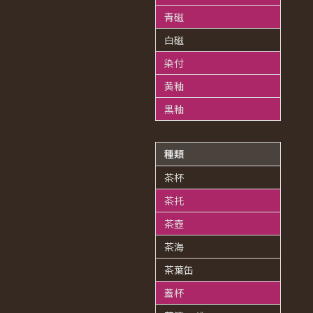
青磁
白磁
染付
黄釉
黒釉
種類
茶杯
茶托
茶壺
茶海
茶葉缶
蓋杯