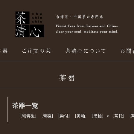
茶器一覧
［粉青磁］［青磁］［染付］［黄釉］［黒釉］ > ［茶托］［