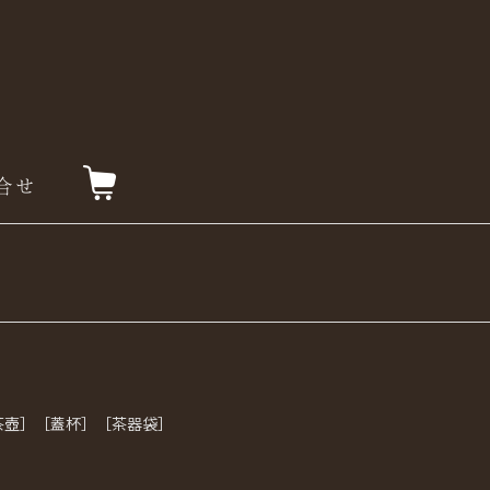
茶壺］［蓋杯］［茶器袋］