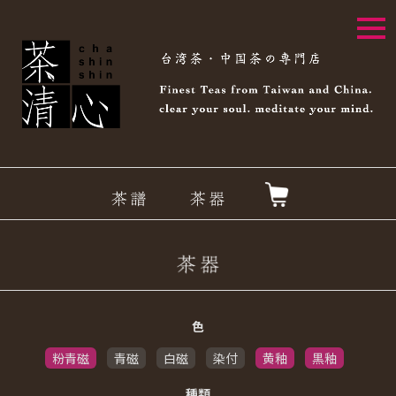
togg
navi
色
粉青磁
青磁
白磁
染付
黄釉
黒釉
種類