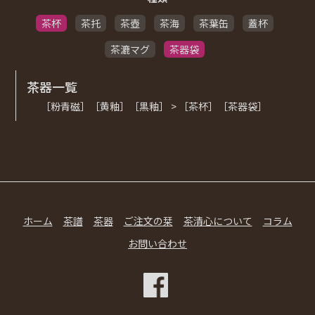
茶杯
茶托
茶壺
茶海
茶葉缶
蓋杯
茶漉マグ
茶器袋
茶器一覧
［粉青磁］［黄釉］［黒釉］ > ［茶杯］［茶器袋］
ホーム
茶譜
茶器
ご注文の栞
茶清心について
コラム
お問い合わせ