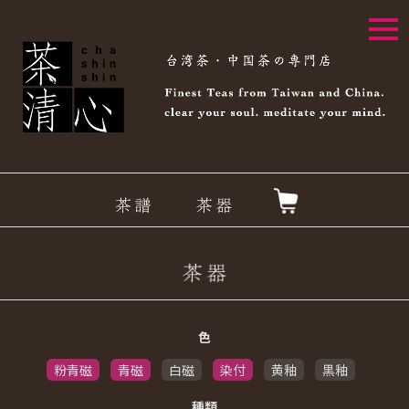
togg
navi
色
粉青磁
青磁
白磁
染付
黄釉
黒釉
種類