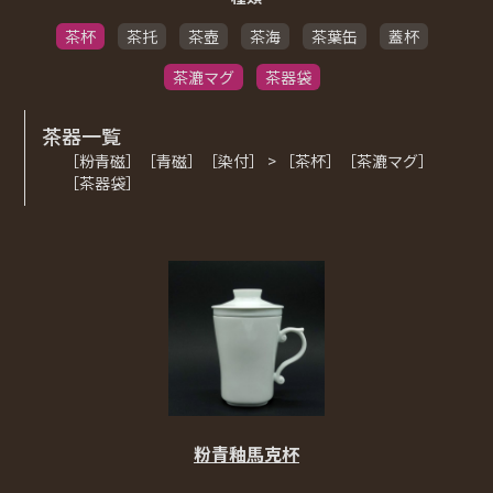
茶杯
茶托
茶壺
茶海
茶葉缶
蓋杯
茶漉マグ
茶器袋
茶器一覧
［粉青磁］［青磁］［染付］ > ［茶杯］［茶漉マグ］
［茶器袋］
粉青釉馬克杯