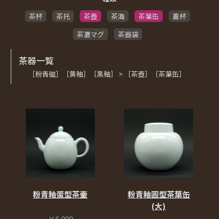
茶杯
茶托
茶壺
茶海
茶葉缶
蓋杯
茶漉マグ
茶器袋
茶器一覧
［粉青磁］［黄釉］［黒釉］ > ［茶壺］［茶葉缶］
粉青釉圓型茶葉缶
粉青釉蛋型茶壷
(大)
￥6,000