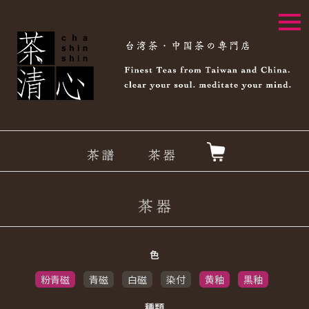
togg
navi
色
粉青磁
青磁
白磁
染付
黄釉
黒釉
種類