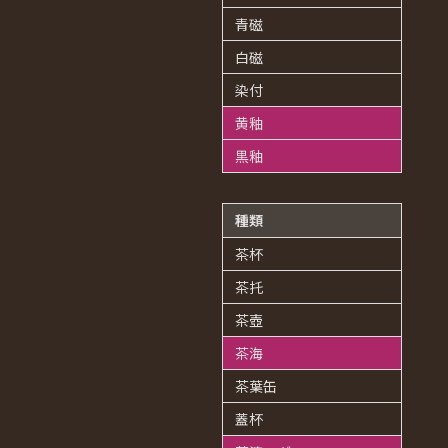
青磁
白磁
染付
黄釉
黒釉
種類
茶杯
茶托
茶壺
茶海
茶葉缶
蓋杯