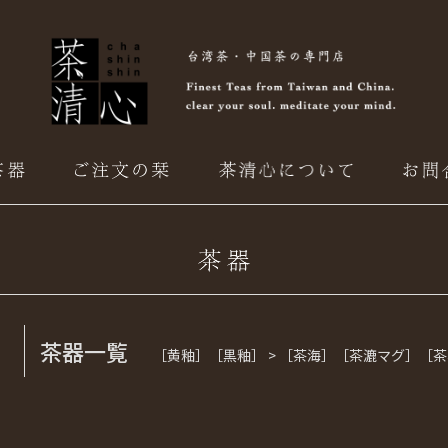
茶器一覧
［黄釉］［黒釉］ > ［茶海］［茶漉マグ］［