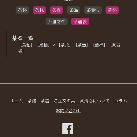
茶杯
茶托
茶壺
茶海
茶葉缶
蓋杯
茶漉マグ
茶器袋
茶器一覧
［黄釉］［黒釉］ > ［茶托］［茶壺］［蓋杯］［茶器
袋］
ホーム
茶譜
茶器
ご注文の栞
茶清心について
コラム
お問い合わせ