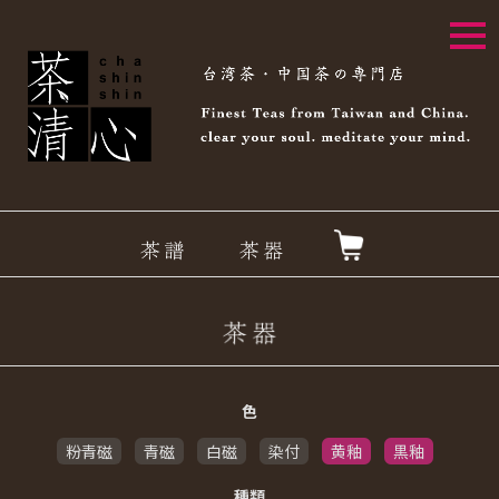
togg
navi
色
粉青磁
青磁
白磁
染付
黄釉
黒釉
種類