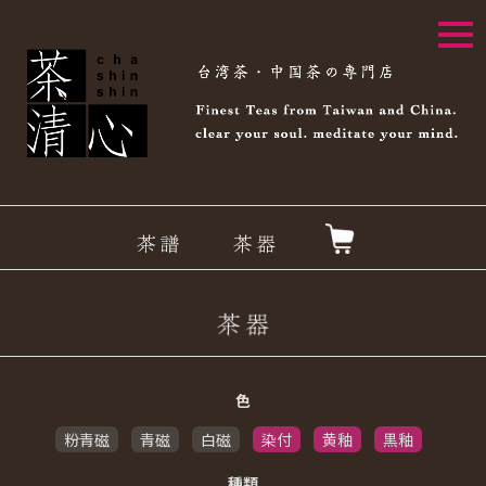
togg
navi
色
粉青磁
青磁
白磁
染付
黄釉
黒釉
種類