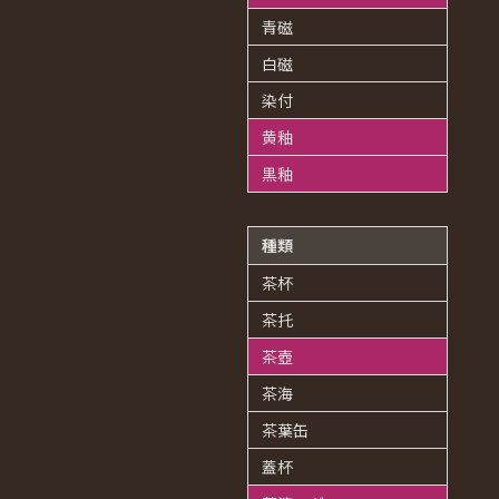
青磁
白磁
染付
黄釉
黒釉
種類
茶杯
茶托
茶壺
茶海
茶葉缶
蓋杯