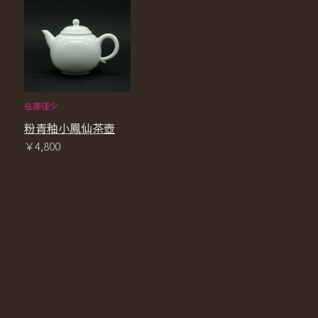
在庫僅少
粉青釉小鳳仙茶壺
￥4,800