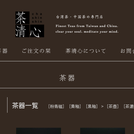
茶器一覧
［粉青磁］［黄釉］［黒釉］ > ［茶壺］［茶