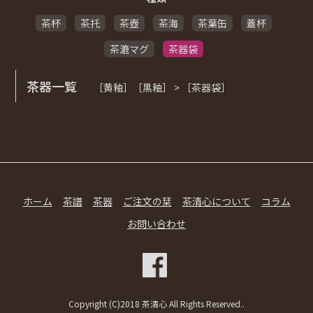
茶杯
茶托
茶壺
茶海
茶葉缶
蓋杯
茶漉マグ
茶器袋
茶器一覧
［黄釉］［黒釉］ > ［茶器袋］
ホーム
茶譜
茶器
ご注文の栞
茶清心について
コラム
お問い合わせ
Copyright (C)2018 茶清心 All Rights Reserved..