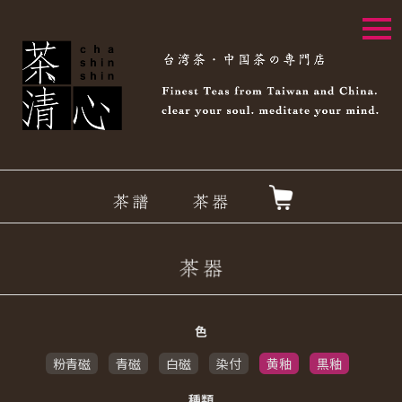
togg
navi
色
粉青磁
青磁
白磁
染付
黄釉
黒釉
種類