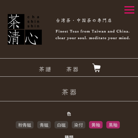
togg
navi
色
粉青磁
青磁
白磁
染付
黄釉
黒釉
種類