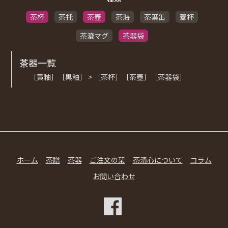
茶杯
茶托
茶壺
茶海
茶葉缶
蓋杯
茶漉マグ
茶器袋
茶器一覧
［黄釉］［黒釉］ > ［茶杯］［茶壺］［茶器袋］
ホーム
茶譜
茶器
ご注文の栞
茶清心について
コラム
お問い合わせ