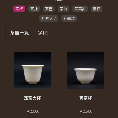
茶杯
茶托
茶壺
茶海
茶葉缶
蓋杯
茶漉マグ
茶器袋
茶器一覧
［茶杯］
定窯大杯
菊茶杯
￥2,000
￥2,500