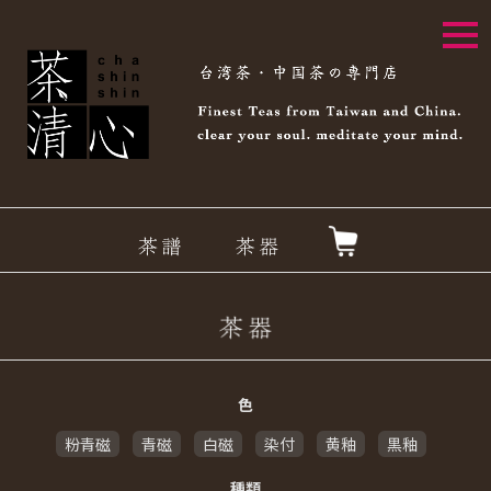
togg
navi
色
粉青磁
青磁
白磁
染付
黄釉
黒釉
種類