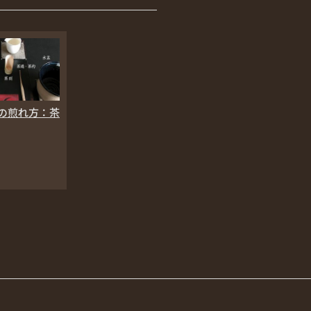
の煎れ方：茶