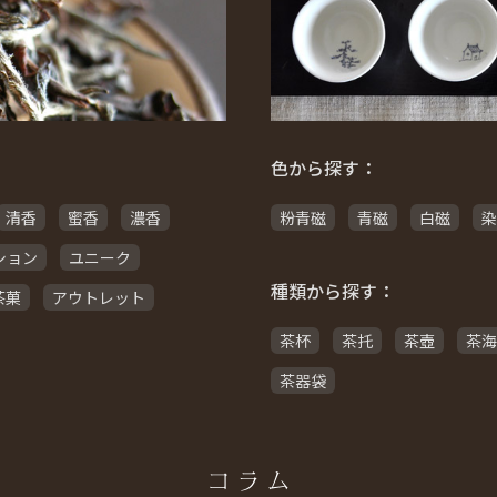
色から探す：
清香
蜜香
濃香
粉青磁
青磁
白磁
染
ション
ユニーク
種類から探す：
茶菓
アウトレット
茶杯
茶托
茶壺
茶海
茶器袋