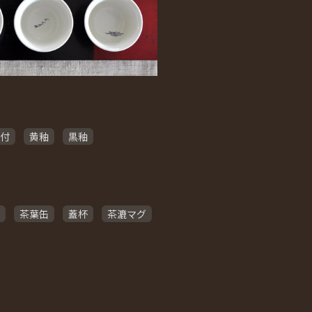
付
黄釉
黒釉
茶葉缶
蓋杯
茶漉マグ