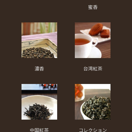
蜜香
濃香
台湾紅茶
中国紅茶
コレクション